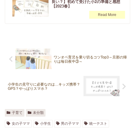
良い？】初めて受けた小2の準備と感想
【2023春】
ワンオペ育児を乗り切るコツTop3～旦那の帰
りは毎日夜中③～
小学生の見守りに必要なのは…キッズ携帯？
GPS？やっぱりスマホ？
子育て
未分類
女の子ママ
小学生
男の子ママ
統一テスト